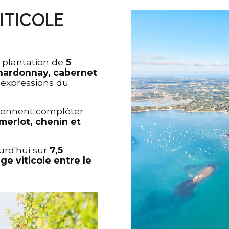
ITICOLE
 plantation de
5
hardonnay, cabernet
 expressions du
iennent compléter
 merlot, chenin et
urd'hui sur
7,5
ge viticole
entre le