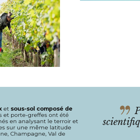
x
et
sous-sol composé de
P
s et porte-greffes ont été
scientifi
s en analysant le terroir et
nées sur une même latitude
ogne, Champagne, Val de