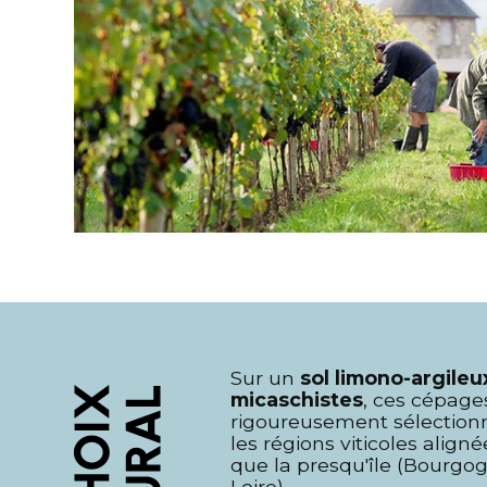
Sur un
sol limono-argileu
micaschistes
, ces cépage
rigoureusement sélectionné
les régions viticoles alig
que la presqu'île (Bourg
Loire).