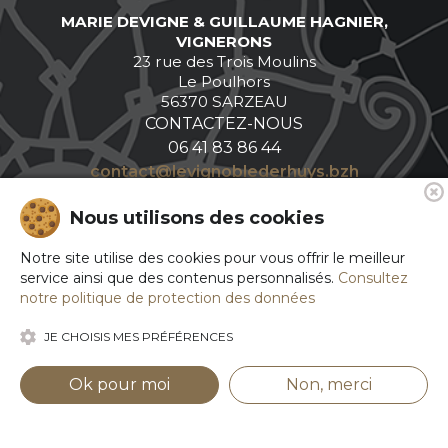
MARIE DEVIGNE & GUILLAUME HAGNIER,
VIGNERONS
23 rue des Trois Moulins
Le Poulhors
56370 SARZEAU
CONTACTEZ-NOUS
06 41 83 86 44
contact@levignoblederhuys.bzh
SUIVEZ-NOUS
Nous utilisons des cookies
Notre site utilise des cookies pour vous offrir le meilleur
service ainsi que des contenus personnalisés.
Consultez
notre politique de protection des données
JE CHOISIS MES PRÉFÉRENCES
Ok pour moi
Non, merci
MENTIONS LÉGALES
CONFIDENTIALITÉ ET COOKIES
CONTACT